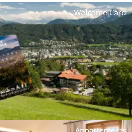
Welcome Card
Innsbruck Welcome Card: kostenlose
Öffis und viele Vergünstigungen.
zu den Details
Appartements